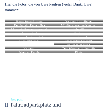
Hier die Fotos, die von Uwe Paulsen (vielen Dank, Uwe)
stammen:
Peters Spezialaktion
Der neue Abstellplatz
Kuddel, die Ruhe selbst
Möglichst wenige Knoten..
Marc mit Damenmannschaft
Winstill
Ankes Boot
Sünnich..
Wo ist das Pallholz?
erst gurten dann starten.
Hier ward luert!
Erschöpfter Fotograf
Voller Tatendrang
He geiht!
Zum Waschen aufgestellt
Noch ne Runde
Elaris
Prev post
Fahrradparkplatz und