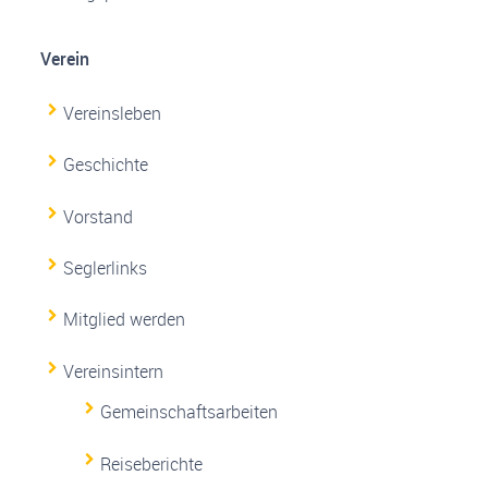
Verein
Vereinsleben
Geschichte
Vorstand
Seglerlinks
Mitglied werden
Vereinsintern
Gemeinschaftsarbeiten
Reiseberichte