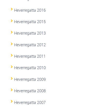
Heverregatta 2016
Heverregatta 2015
Heverregatta 2013
Heverregatta 2012
Heverregatta 2011
Heverregatta 2010
Heverregatta 2009
Heverregatta 2008
Heverregatta 2007