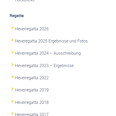
Regatta
Heverregatta 2026
Heveregatta 2025 Ergebnisse und Fotos
Heverregatta 2024 – Ausschreibung
Heverregatta 2023 – Ergebnisse
Heverregatta 2022
Heverregatta 2019
Heverregatta 2018
Heverregatta 2017