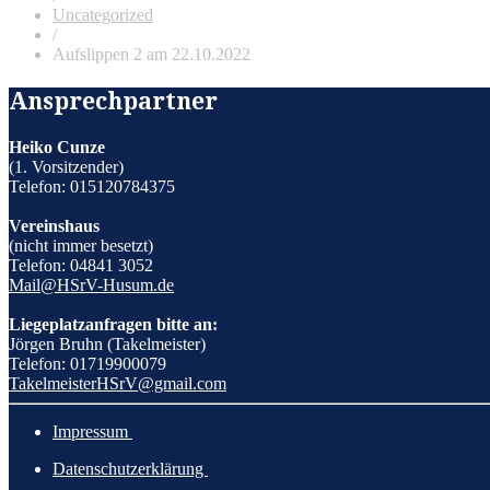
Uncategorized
/
Aufslippen 2 am 22.10.2022
Ansprechpartner
Heiko Cunze
(1. Vorsitzender)
Telefon: 015120784375
Vereinshaus
(nicht immer besetzt)
Telefon: 04841 3052
​Mail@HSrV-Husum.de​
Liegeplatzanfragen bitte an:
Jörgen Bruhn (Takelmeister)
Telefon: 01719900079
​TakelmeisterHSrV@gmail.com​
​Impressum
​Datenschutzerklärung