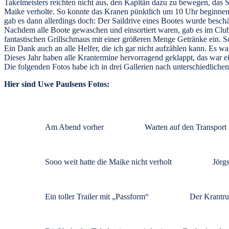
Takelmeisters reichten nicht aus, den Kapitän dazu zu bewegen, das S
Maike verholte. So konnte das Kranen pünktlich um 10 Uhr beginnen.
gab es dann allerdings doch: Der Saildrive eines Bootes wurde beschä
Nachdem alle Boote gewaschen und einsortiert waren, gab es im Clubh
fantastischen Grillschmaus mit einer größeren Menge Getränke ein. S
Ein Dank auch an alle Helfer, die ich gar nicht aufzählen kann. Es 
Dieses Jahr haben alle Krantermine hervorragend geklappt, das war 
Die folgenden Fotos habe ich in drei Gallerien nach unterschiedlichen
Hier sind Uwe Paulsens Fotos:
Am Abend vorher
Warten auf den Transport
Sooo weit hatte die Maike nicht verholt
Jörg
Ein toller Trailer mit „Passform“
Der Krantr