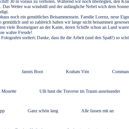
chiff 30 m voraus zu verholen. Während wir noch überlegten, den Kran w
 Das Wetter war windstill und der anfängliche Nebel wich dem Sonnens
digt.
aus noch ein gemütliches Beisammensein. Familie Lorenz, neue Eigner 
o gemütlich und so zahlreich haben wir lange nicht beisammen gesesse
waren viele Bootseigner an der Kante, deren Schiffe schon an Land wa
eine wahre Freude!
 Fotografen sortiert; Danke, dass ihr die Arbeit (und den Spaß!) so sch
Jannis Boot
Krabats Vim
Commande
s Mouette
Ulli baut die Traverse im Traum auseinander
upp
Ganz schön lang
Alle fassen mit an