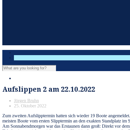
Friesen-Cup
Gäste
Nationalpark
Navigationsempfehlung
Befahrensregeln
Aufslippen 2 am 22.10.2022
Jörgen Bruhn
25. Oktober 2022
Zum zweiten Aufslipptermin hatten sich wieder 19 Boote angemeldet. 
meisten Boote vom ersten Slipptermin an den exakten Standplatz im 
Am Sonnabendmorgen war das Erstaunen dann groß: Direkt vor dem Kr