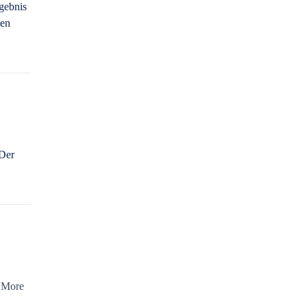
gebnis
den
 Der
More