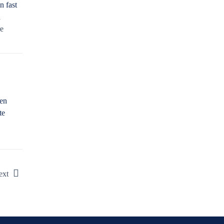
n fast
n
e
ten
te
ext