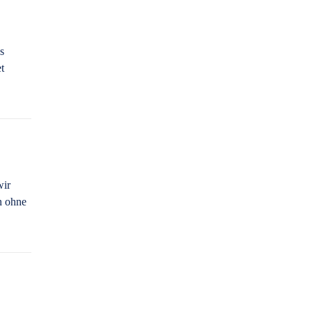
s
t
wir
n ohne