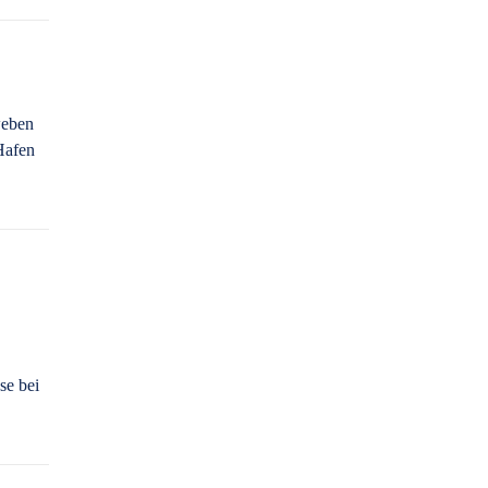
weben
Hafen
se bei