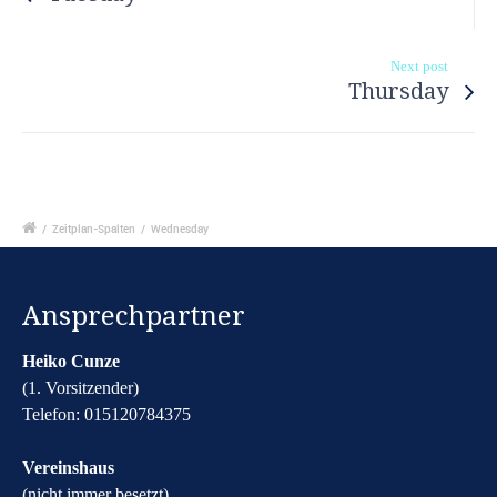
Next post
Thursday
/
Zeitplan-Spalten
/
Wednesday
Ansprechpartner
Heiko Cunze
(1. Vorsitzender)
Telefon: 015120784375
Vereinshaus
(nicht immer besetzt)