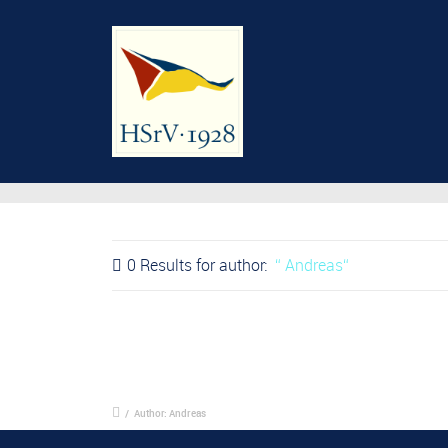
0 Results for
author:
Andreas
/
Author: Andreas