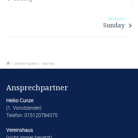
Next post
Sunday
/
Zeitplan-Spalten
/
Saturday
Ansprechpartner
Heiko Cunze
(1. Vorsitzender)
Telefon: 015120784375
Vereinshaus
(nicht immer besetzt)