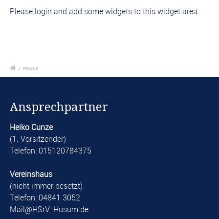
Please login and add some widgets to this widget area.
/
People
Ansprechpartner
Heiko Cunze
(1. Vorsitzender)
Telefon: 015120784375
Vereinshaus
(nicht immer besetzt)
Telefon: 04841 3052
​Mail@HSrV-Husum.de​