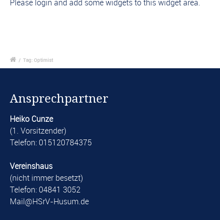
Please login and add some widgets to this widget area.
/
Tag: Optimist
Ansprechpartner
Heiko Cunze
(1. Vorsitzender)
Telefon: 015120784375
Vereinshaus
(nicht immer besetzt)
Telefon: 04841 3052
​Mail@HSrV-Husum.de​