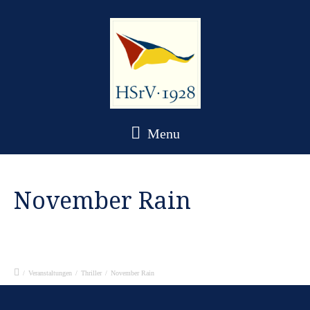
Menu
November Rain
/
Veranstaltungen
/
Thriller
/
November Rain